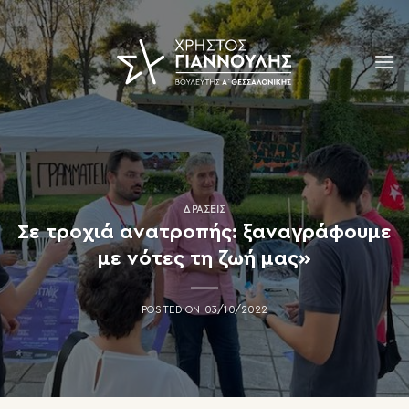
Skip
to
content
ΔΡΆΣΕΙΣ
Σε τροχιά ανατροπής: ξαναγράφουμε
με νότες τη ζωή μας»
POSTED ON
03/10/2022