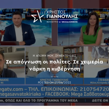
Skip
to
content
Η ΆΠΟΨΗ ΜΟΥ
,
ΣΥΝΕΝΤΕΎΞΕΙΣ
Σε απόγνωση οι πολίτες. Σε χειμερία
νάρκη η κυβέρνηση
POSTED ON
27/06/2022