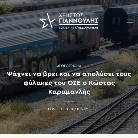
Skip
to
content
ΑΡΘΡΟΓΡΑΦΊΑ
Ψάχνει να βρει και να απολύσει τους
φύλακες του ΟΣΕ ο Κώστας
Καραμανλής
POSTED ON
08/11/2021