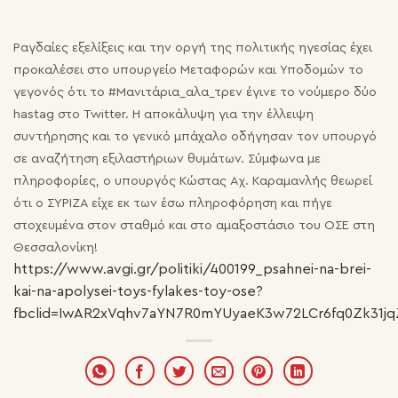
Ραγδαίες εξελίξεις και την οργή της πολιτικής ηγεσίας έχει
προκαλέσει στο υπουργείο Μεταφορών και Υποδομών το
γεγονός ότι το #Μανιτάρια_αλα_τρεν έγινε το νούμερο δύο
hastag στο Twitter. Η αποκάλυψη για την έλλειψη
συντήρησης και το γενικό μπάχαλο οδήγησαν τον υπουργό
σε αναζήτηση εξιλαστήριων θυμάτων. Σύμφωνα με
πληροφορίες, ο υπουργός Κώστας Αχ. Καραμανλής θεωρεί
ότι ο ΣΥΡΙΖΑ είχε εκ των έσω πληροφόρηση και πήγε
στοχευμένα στον σταθμό και στο αμαξοστάσιο του ΟΣΕ στη
Θεσσαλονίκη!
https://www.avgi.gr/politiki/400199_psahnei-na-brei-
kai-na-apolysei-toys-fylakes-toy-ose?
fbclid=IwAR2xVqhv7aYN7R0mYUyaeK3w72LCr6fq0Zk31jq