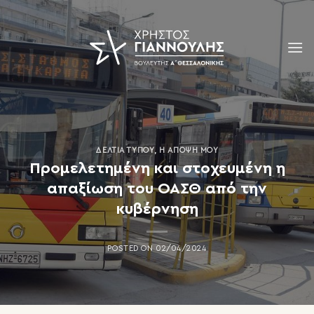
Skip
to
content
ΔΕΛΤΊΑ ΤΎΠΟΥ
,
Η ΆΠΟΨΗ ΜΟΥ
Προμελετημένη και στοχευμένη η
απαξίωση του ΟΑΣΘ από την
κυβέρνηση
POSTED ON
02/04/2024