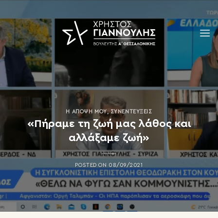
Skip
to
content
Η ΆΠΟΨΗ ΜΟΥ
,
ΣΥΝΕΝΤΕΎΞΕΙΣ
«Πήραμε τη ζωή μας λάθος και
αλλάξαμε ζωή»
POSTED ON
08/09/2021