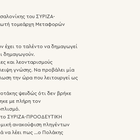
σσαλονίκης του ΣΥΡΙΖΑ-
ρωτή τομεάρχη Μεταφορών
 έχει το ταλέντο να δημαγωγεί
ι δημαγωγούν.
ίες και λεονταρισμούς
λειψη γνώσης. Να προβάλει μία
λωση την ώρα που λειτουργεί ως
σοτάκης ψευδώς ότι δεν βρήκε
ηκε με πλήρη τον
οπλισμό.
ό το ΣΥΡΙΖΑ-ΠΡΟΟΔΕΥΤΙΚΗ
ομική ανακούφιση πληγέντων
λά να λέει πως …ο Πολάκης