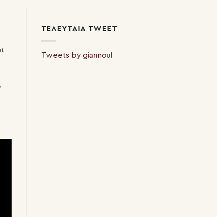
ΤΕΛΕΥΤΑΊΑ TWEET
οι
Tweets by giannoul
ο