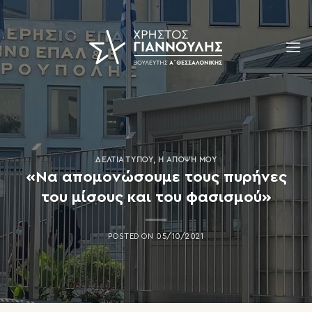
Skip
to
content
ΔΕΛΤΊΑ ΤΎΠΟΥ
,
Η ΆΠΟΨΗ ΜΟΥ
«Να απομονώσουμε τους πυρήνες
του μίσους και του φασισμού»
POSTED ON
05/10/2021