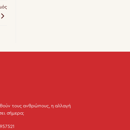
μός
θούν τους ανθρώπους, η αλλαγή
σει σήμερα;
957521