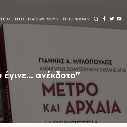
ΕΡΕΙΑΚΌ ΈΡΓΟ
Η ΆΠΟΨΗ ΜΟΥ
ΕΠΙΚΟΙΝΩΝΙΑ
υ έγινε… ανέκδοτο”