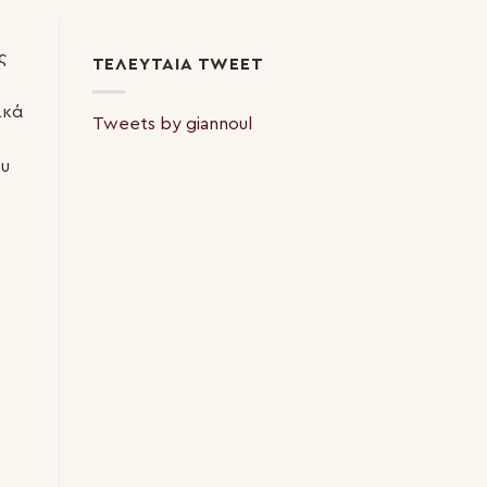
ς
ΤΕΛΕΥΤΑΊΑ TWEET
ικά
Tweets by giannoul
ου