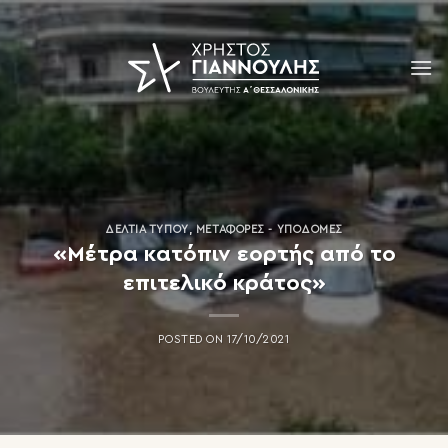
Skip
to
content
ΔΕΛΤΊΑ ΤΎΠΟΥ
,
ΜΕΤΑΦΟΡΈΣ - ΥΠΟΔΟΜΈΣ
«Μέτρα κατόπιν εορτής από το
επιτελικό κράτος»
POSTED ON
17/10/2021