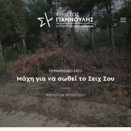
Skip
to
content
ΠΕΡΙΦΕΡΕΙΑΚΌ ΈΡΓΟ
Μάχη για να σωθεί το Σειχ Σου
POSTED ON
07/06/2021