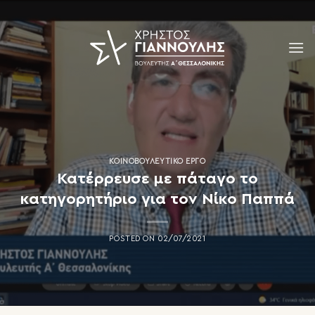
Skip
to
content
ΚΟΙΝΟΒΟΥΛΕΥΤΙΚΌ ΈΡΓΟ
Κατέρρευσε με πάταγο το
κατηγορητήριο για τον Νίκο Παππά
POSTED ON
02/07/2021