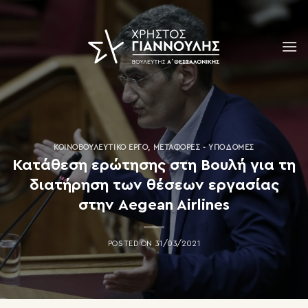
Skip
to
content
ΚΟΙΝΟΒΟΥΛΕΥΤΙΚΌ ΈΡΓΟ
,
ΜΕΤΑΦΟΡΈΣ - ΥΠΟΔΟΜΈΣ
Κατάθεση ερώτησης στη Βουλή για τη
διατήρηση των θέσεων εργασίας
στην Aegean Airlines
POSTED ON
31/03/2021