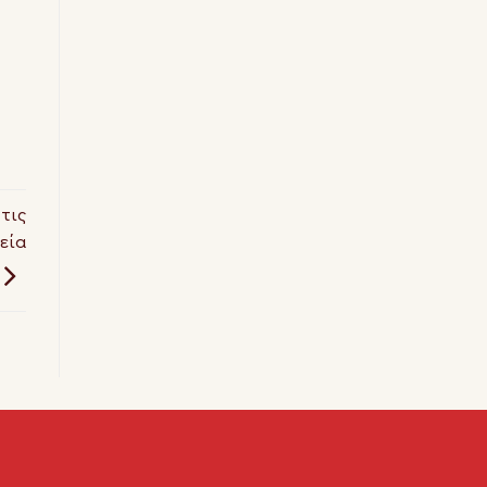
τις
εία