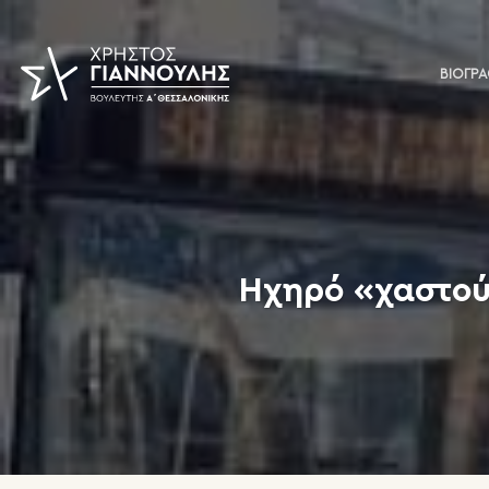
Skip
to
content
ΒΙΟΓΡ
Ηχηρό «χαστού