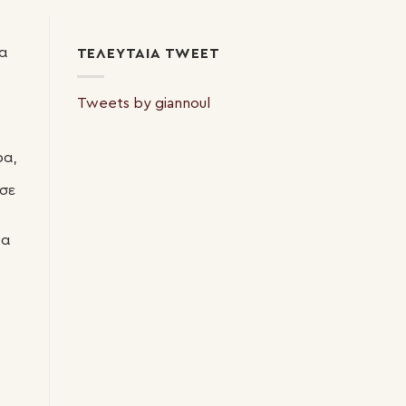
α
ΤΕΛΕΥΤΑΊΑ TWEET
Tweets by giannoul
ρα,
σε
να