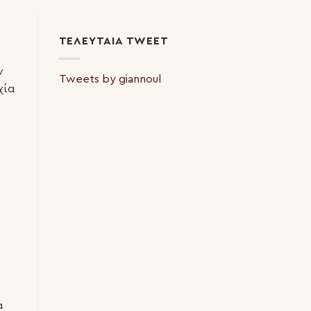
ΤΕΛΕΥΤΑΊΑ TWEET
ν
Tweets by giannoul
χία
α