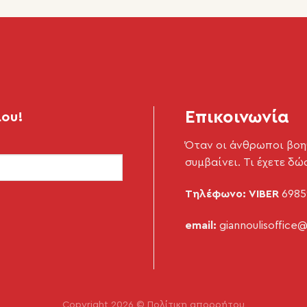
Επικοινωνία
μου!
Όταν οι άνθρωποι βοη
συμβαίνει. Τι έχετε δώ
Τηλέφωνο: VIBER
6985
email:
giannoulisoffice
Copyright 2026 ©
Πολίτικη απορρήτου