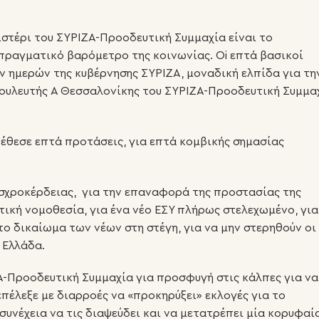
στέρι του ΣΥΡΙΖΑ-Προοδευτική Συμμαχία είναι το
ραγματικό βαρόμετρο της κοινωνίας. Oi επτά βασικοί
ημερών της κυβέρνησης ΣΥΡΙΖΑ, μοναδική ελπίδα για τη
 βουλευτής Α Θεσσαλονίκης του ΣΥΡΙΖΑ-Προοδευτική Συμμα
τέθεσε επτά προτάσεις, για επτά κομβικής σημασίας
αισχροκέρδειας, για την επαναφορά της προστασίας της
τική νομοθεσία, για ένα νέο ΕΣΥ πλήρως στελεχωμένο, για
ο δικαίωμα των νέων στη στέγη, για να μην στερηθούν οι
 Ελλάδα.
Α-Προοδευτική Συμμαχία για προσφυγή στις κάλπες για να
πέλεξε με διαρροές να «προκηρύξει» εκλογές για το
υνέχεια να τις διαψεύδει και να μετατρέπει μία κορυφαί