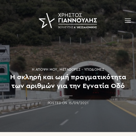
Skip
to
content
Η ΆΠΟΨΗ ΜΟΥ
,
ΜΕΤΑΦΟΡΈΣ - ΥΠΟΔΟΜΈΣ
Η σκληρή και ωμή πραγματικότητα
των αριθμών για την Εγνατία Οδό
POSTED ON
15/09/2021