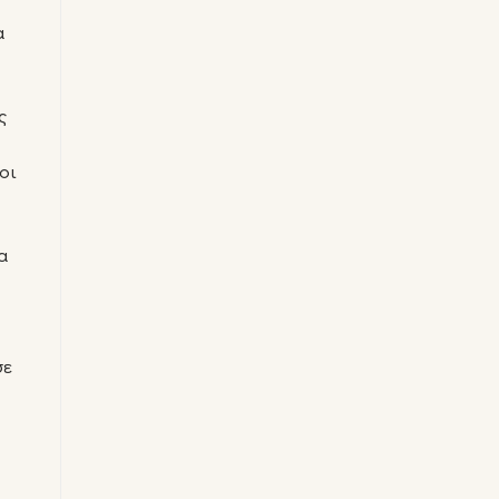
α
ς
οι
α
σε