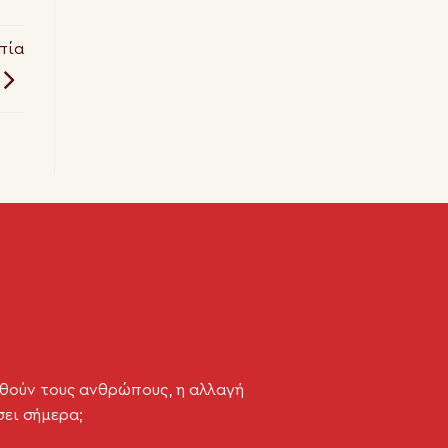
πία
θούν τους ανθρώπους, η αλλαγή
σει σήμερα;