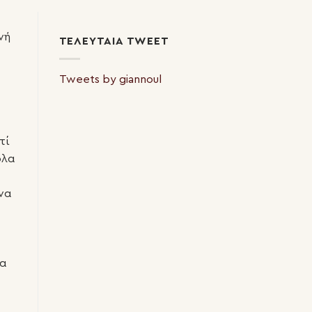
νή
ΤΕΛΕΥΤΑΊΑ TWEET
Tweets by giannoul
τί
όλα
να
δα