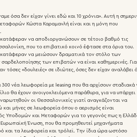
με όσα δεν είχαν γίνει εδώ και 10 χρόνια». Αυτή η σημερι
εταφορών Κώστα Καραμανλή είναι και η μόνη που
.
ο κατάφεραν να αποδιοργανώσουν σε τέτοιο βαθμό τις
σσαλονίκη, που το επιβατικό κοινό έφτασε στα όρια του.
ο κατάφεραν να μειώσουν δραματικά τον στόλο των
 σαρδελοποίησης των επιβατών να είναι καθημερινές. Για
ν τόσες «δουλειές» σε ιδιώτες, όσες δεν είχαν αναλάβει 
α 300 νέα λεωφορεία με leasing που θα αρχίσουν σταδιακά 
λιο θα έχουν ανοιγοκλειόμενα παράθυρα, για να υπάρχει
αναρωτηθούν οι Θεσσαλονικείς γιατί αναγκάζονται να
ώ και μήνες σε λεωφορεία όπου ο αερισμός είναι
ός Υποδομών και Μεταφορών για το γεγονός πως η Ελλά
ν Ευρωπαϊκή Ένωση, που θα προμηθευτεί μηχανήματα
ό και τα λεωφορεία και τρόλεϊ. Την ίδια ώρα ωστόσο