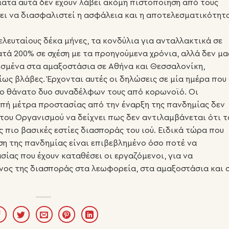
ήματα αυτά δεν έχουν λάβει ακόμη πιστοποίηση από τους
ι να διασφαλιστεί η ασφάλεια και η αποτελεσματικότητ
τελευταίους δέκα μήνες, τα κονδύλια για ανταλλακτικά σε
ατά 200% σε σχέση με τα προηγούμενα χρόνια, αλλά δεν μα
ισμένα στα αμαξοστάσια σε Αθήνα και Θεσσαλονίκη,
ως βλάβες. Έρχονται αυτές οι δηλώσεις σε μία ημέρα που 
το θάνατο δυο συναδέλφων τους από κορωνοϊό. Οι
ιπή μέτρα προστασίας από την έναρξη της πανδημίας δεν
 του Οργανισμού να δείχνει πως δεν αντιλαμβάνεται ότι τ
 πιο βασικές εστίες διασποράς του ιού. Ειδικά τώρα που
ση της πανδημίας είναι επιβεβλημένο όσο ποτέ να
ίας που έχουν καταθέσει οι εργαζόμενοι, για να
υνος της διασποράς στα λεωφορεία, στα αμαξοστάσια και 