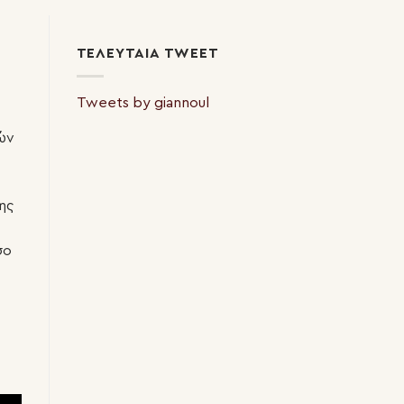
ΤΕΛΕΥΤΑΊΑ TWEET
Tweets by giannoul
ών
ης
σο