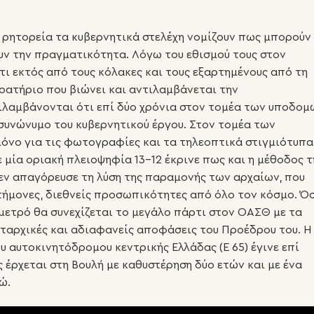
 ρητορεία τα κυβερνητικά στελέχη νομίζουν πως μπορούν
υν την πραγματικότητα. Λόγω του εθισμού τους στον
ι εκτός από τους κόλακες και τους εξαρτημένους από τη
ροατήριο που βιώνει και αντιλαμβάνεται την
ιλαμβάνονται ότι επί δύο χρόνια στον τομέα των υποδομ
 συνώνυμο του κυβερνητικού έργου. Στον τομέα των
όνο για τις φωτογραφίες και τα τηλεοπτικά στιγμιότυπα
ε μία οριακή πλειοψηφία 13-12 έκρινε πως και η μέθοδος τ
Δεν απαγόρευσε τη λύση της παραμονής των αρχαίων, που
στήμονες, διεθνείς προσωπικότητες από όλο τον κόσμο. Ό
 μετρό θα συνεχίζεται το μεγάλο πάρτι στον ΟΑΣΘ με τα
 αυταρχικές και αδιαφανείς αποφάσεις του Προέδρου του. Η
 αυτοκινητόδρομου κεντρικής Ελλάδας (Ε 65) έγινε επί
 έρχεται στη Βουλή με καθυστέρηση δύο ετών και με ένα
ώ.