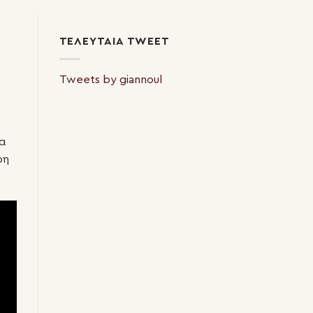
ΤΕΛΕΥΤΑΊΑ TWEET
Tweets by giannoul
α
ρη