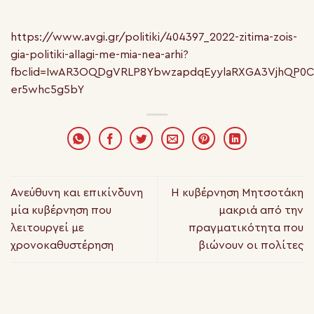
https://www.avgi.gr/politiki/404397_2022-zitima-zois-
gia-politiki-allagi-me-mia-nea-arhi?
fbclid=IwAR3OQDgVRLP8YbwzapdqEyylaRXGA3VjhQP0C
er5whc5g5bY
Ανεύθυνη και επικίνδυνη
Η κυβέρνηση Μητσοτάκη
μία κυβέρνηση που
μακριά από την
λειτουργεί με
πραγματικότητα που
χρονοκαθυστέρηση
βιώνουν οι πολίτες