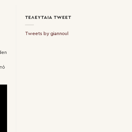
ΤΕΛΕΥΤΑΊΑ TWEET
Tweets by giannoul
den
πό